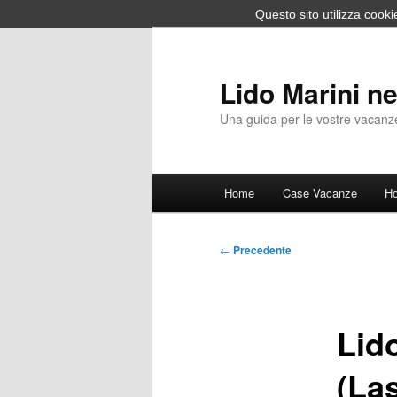
Questo sito utilizza cooki
Vai
al
contenuto
Lido Marini ne
principale
Una guida per le vostre vacanze
Menu
Home
Case Vacanze
Ho
principale
Navigazione
←
Precedente
articolo
Lido
(La