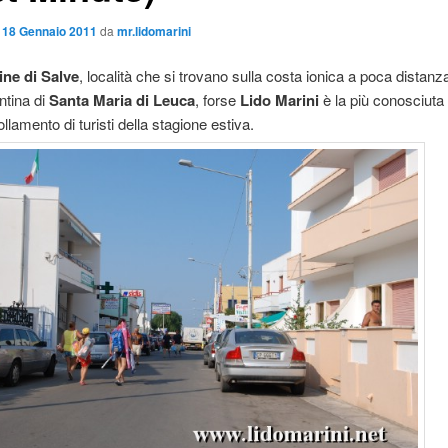
l
18 Gennaio 2011
da
mr.lidomarini
ine di Salve
, località che si trovano sulla costa ionica a poca distanza
ntina di
Santa Maria di Leuca
, forse
Lido Marini
è la più conosciuta 
llamento di turisti della stagione estiva.