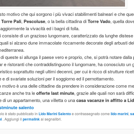
sto motivo che qui sorgono i più vivaci stabilimenti balneari e che que
,
Torre Pali
,
Pescoluse
, o la bella cittadina di
Torre Vado
, quella dov
ggiormente la vivacità ed i bagni di folla.
i consiste di un grazioso lungomare, caratterizzato da lunghe distese
a quali si alzano dune immacolate riccamente decorate degli arbusti del
editerranea.
 di queste si allunga il paese vero e proprio, che, si potrà notare dalla
 bar e ristoranti che contraddistinguono il lungomare, ha conosciuto un
ristico soprattutto negli ultimi decenni, per cui è ricco di strutture ricet
 e di svariate soluzioni per il soggiorno ed il pernottamento.
 motivo è una delle cittadine da prendere in considerazione come me
canze anche tra le
offerte last minute
, grazie alle quali non sarà diffi
e di un appartamento, una villetta o una
casa vacanze in affitto a Li
astminute salento
olo è stato pubblicato in
Lido Marini Salento
e contrassegnato come
lido marini
,
sa
ni
. Aggiungi il
permalink
ai segnalibri.