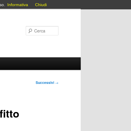
so.
Informativa
Chiudi
Cerca
Successivi
→
itto