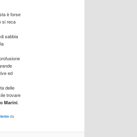
sta è forse
e si reca
 di sabbia
la
 profusione
 grande
tive ed
ta delle
cile trovare
do Marini
.
lento
da