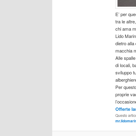
E’ per que
tra le altre
chi ama ma
Lido Marin
dietro all
macchia m
Alle spalle
di locali,
sviluppo tu
alberghiere
Per questo
proprie va
l’occasion
Offerte l
Questo artic
mr.lidomari