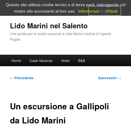
Vai
Questo sito utilizza cookie tecnici e di terze parti, interagendo col
al
Cerca
nostro sito acconsenti al loro uso.
Informativa
Chiudi
contenuto
principale
Lido Marini nel Salento
Una guida per le vostre vacanze a Lido Marini marina di Ugento
Puglia.
Menu
Home
Case Vacanze
Hotel
B&B
principale
Navigazione
←
Precedente
Successivi
→
articolo
Un escursione a Gallipoli
da Lido Marini