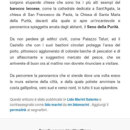
sorgono stupende chiese che sono tra i più alti esempi del
barocco leccese
, come la cattedrale dedicata a Sant’Agata, la
chiesa di San Francesco da Paola, la Chiesa di Santa Maria
della Purità, davanti alla quale si apre un’incantevole e
panoramica spiaggetta amata dagli abitanti, il
Seno della Purità
.
Da non perdere gli edifici civili, come Palazzo Tafuri, ed il
Castello che con i suoi bastioni circolari protegge l’ansa del
porto, pittoresco agglomerato di colorate barche di pescatori e di
un affascinante e suggestivo mercato del pesce, che se
arriverete di buon ora al mattino non dovrete rinunciare a visitare.
Da percorrere la panoramica che si stende dove una volta erano
le mura esterne della città, e dalla quale potrete ammirare la
costa gallipolina, vero sud e verso nord, in tutto il suo splendore.
Questo articolo è stato pubblicato in
Lido Marini Salento
e
contrassegnato come
lido marini
da
mr.lidomarini
. Aggiungi il
permalink
ai segnalibri.