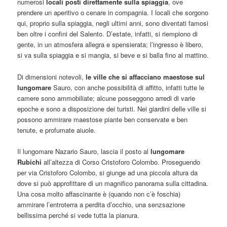
numerosi
locali posti direttamente sulla spiaggia
, ove
prendere un aperitivo o cenare in compagnia. I locali che sorgono
qui, proprio sulla spiaggia, negli ultimi anni, sono diventati famosi
ben oltre i confini del Salento. D’estate, infatti, si riempiono di
gente, in un atmosfera allegra e spensierata; l’ingresso è libero,
si va sulla spiaggia e si mangia, si beve e si balla fino al mattino.
Di dimensioni notevoli,
le ville che si affacciano maestose sul
lungomare
Sauro, con anche possibilità di affitto, infatti tutte le
camere sono ammobiliate; alcune posseggono arredi di varie
epoche e sono a disposizione dei turisti. Nei giardini delle ville si
possono ammirare maestose piante ben conservate e ben
tenute, e profumate aiuole.
Il lungomare Nazario Sauro, lascia il posto al
lungomare
Rubichi
all’altezza di Corso Cristoforo Colombo. Proseguendo
per via Cristoforo Colombo, si giunge ad una piccola altura da
dove si può approfittare di un magnifico panorama sulla cittadina.
Una cosa molto affascinante è (quando non c’è foschia)
ammirare l’entroterra a perdita d’occhio, una senzsazione
bellissima perché si vede tutta la pianura.