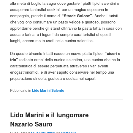
alla metà di Luglio la sagra dove gustare i piatti tipici salentini o
assaporare fantastici cocktail per un magico dopocena in
compagnia, prende il nome di
“Strade Golose”.
Anche i turisti
che vogliono consumare un pasto veloce e gustoso, possono
approfittarne perché gli stand offriranno la pasta fatta in casa con
acqua e farina, e i legumi da sempre caratteristici di questi
luoghi, ancora molto usati nella cunina salentina.
Da questo binomio infatti nasce un nuovo piatto tipico,
“ciceri e
tria”
radicato ormai della cucina salentina, una cucina che ha la
caratteristica di essere perpetuata attraverso i vari eventi
enogastronomici, e di aver saputo conservare nel tempo una
preparazione sincera, gustosa e decisa nei sapori.
Pubblicato in
Lido Marini Salento
Lido Marini e il lungomare
Nazario Sauro
Pubblicato il
da