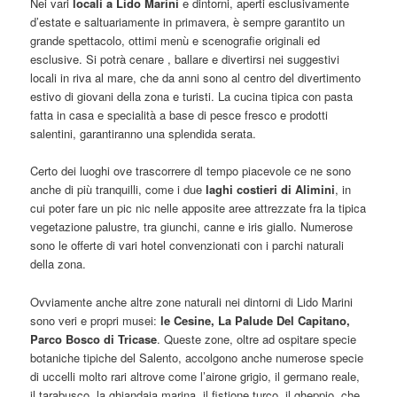
Nei vari
locali a Lido Marini
e dintorni, aperti esclusivamente
d’estate e saltuariamente in primavera, è sempre garantito un
grande spettacolo, ottimi menù e scenografie originali ed
esclusive. Si potrà cenare , ballare e divertirsi nei suggestivi
locali in riva al mare, che da anni sono al centro del divertimento
estivo di giovani della zona e turisti. La cucina tipica con pasta
fatta in casa e specialità a base di pesce fresco e prodotti
salentini, garantiranno una splendida serata.
Certo dei luoghi ove trascorrere dl tempo piacevole ce ne sono
anche di più tranquilli, come i due
laghi costieri di Alimini
, in
cui poter fare un pic nic nelle apposite aree attrezzate fra la tipica
vegetazione palustre, tra giunchi, canne e iris giallo. Numerose
sono le offerte di vari hotel convenzionati con i parchi naturali
della zona.
Ovviamente anche altre zone naturali nei dintorni di Lido Marini
sono veri e propri musei:
le Cesine, La Palude Del Capitano,
Parco Bosco di Tricase
. Queste zone, oltre ad ospitare specie
botaniche tipiche del Salento, accolgono anche numerose specie
di uccelli molto rari altrove come l’airone grigio, il germano reale,
il tarabusco, la ghiandaia marina, il fistione turco, il gheppio, che