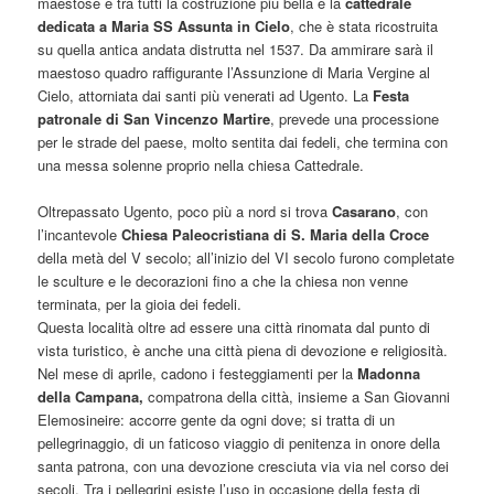
maestose e tra tutti la costruzione più bella è la
cattedrale
dedicata a Maria SS Assunta in Cielo
, che è stata ricostruita
su quella antica andata distrutta nel 1537. Da ammirare sarà il
maestoso quadro raffigurante l’Assunzione di Maria Vergine al
Cielo, attorniata dai santi più venerati ad Ugento. La
Festa
patronale di San Vincenzo Martire
, prevede una processione
per le strade del paese, molto sentita dai fedeli, che termina con
una messa solenne proprio nella chiesa Cattedrale.
Oltrepassato Ugento, poco più a nord si trova
Casarano
, con
l’incantevole
Chiesa Paleocristiana di S. Maria della Croce
della metà del V secolo; all’inizio del VI secolo furono completate
le sculture e le decorazioni fino a che la chiesa non venne
terminata, per la gioia dei fedeli.
Questa località oltre ad essere una città rinomata dal punto di
vista turistico, è anche una città piena di devozione e religiosità.
Nel mese di aprile, cadono i festeggiamenti per la
Madonna
della Campana,
compatrona della città, insieme a San Giovanni
Elemosineire: accorre gente da ogni dove; si tratta di un
pellegrinaggio, di un faticoso viaggio di penitenza in onore della
santa patrona, con una devozione cresciuta via via nel corso dei
secoli. Tra i pellegrini esiste l’uso in occasione della festa di