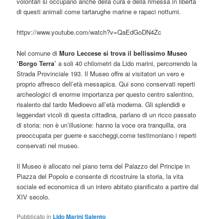
volontari si occupano anche della cura e della rimessa in libertà
di questi animali come tartarughe marine e rapaci notturni.
httpv://www.youtube.com/watch?v=QaEdGoDN4Zc
Nel comune di
Muro Leccese si trova il bellissimo Museo
‘Borgo Terra’
a soli 40 chilometri da Lido marini, percorrendo la
Strada Provinciale 193. Il Museo offre ai visitatori un vero e
proprio affresco dell’età messapica. Qui sono conservati reperti
archeologici di enorme importanza per questo centro salentino,
risalento dal tardo Medioevo all’età moderna. Gli splendidi e
leggendari vicoli di questa cittadina, parlano di un ricco passato
di storia: non è un’illusione: hanno la voce ora tranquilla, ora
preoccupata per guerre e saccheggi,come testimoniano i reperti
conservati nel museo.
Il Museo è allocato nel piano terra del Palazzo del Principe in
Piazza del Popolo e consente di ricostruire la storia, la vita
sociale ed economica di un intero abitato pianificato a partire dal
XIV secolo.
Pubblicato in
Lido Marini Salento