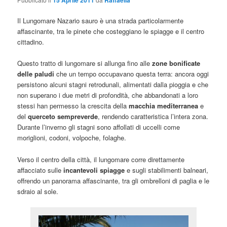
15 Aprile 2011
Raffaella
Il Lungomare Nazario sauro è una strada particolarmente
affascinante, tra le pinete che costeggiano le spiagge e il centro
cittadino.
Questo tratto di lungomare si allunga fino alle
zone bonificate
delle paludi
che un tempo occupavano questa terra: ancora oggi
persistono alcuni stagni retrodunali, alimentati dalla pioggia e che
non superano i due metri di profondità, che abbandonati a loro
stessi han permesso la crescita della
macchia mediterranea
e
del
querceto sempreverde
, rendendo caratteristica l’intera zona.
Durante l’inverno gli stagni sono affollati di uccelli come
moriglioni, codoni, volpoche, folaghe.
Verso il centro della città, il lungomare corre direttamente
affacciato sulle
incantevoli spiagge
e sugli stabilimenti balneari,
offrendo un panorama affascinante, tra gli ombrelloni di paglia e le
sdraio al sole.