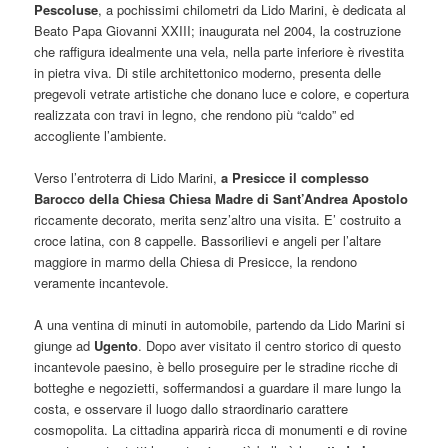
Pescoluse
, a pochissimi chilometri da Lido Marini, è dedicata al
Beato Papa Giovanni XXIII; inaugurata nel 2004, la costruzione
che raffigura idealmente una vela, nella parte inferiore è rivestita
in pietra viva. Di stile architettonico moderno, presenta delle
pregevoli vetrate artistiche che donano luce e colore, e copertura
realizzata con travi in legno, che rendono più “caldo” ed
accogliente l’ambiente.
Verso l’entroterra di Lido Marini,
a Presicce il complesso
Barocco della Chiesa Chiesa Madre di Sant’Andrea Apostolo
riccamente decorato, merita senz’altro una visita. E’ costruito a
croce latina, con 8 cappelle. Bassorilievi e angeli per l’altare
maggiore in marmo della Chiesa di Presicce, la rendono
veramente incantevole.
A una ventina di minuti in automobile, partendo da Lido Marini si
giunge ad
Ugento
. Dopo aver visitato il centro storico di questo
incantevole paesino, è bello proseguire per le stradine ricche di
botteghe e negozietti, soffermandosi a guardare il mare lungo la
costa, e osservare il luogo dallo straordinario carattere
cosmopolita. La cittadina apparirà ricca di monumenti e di rovine