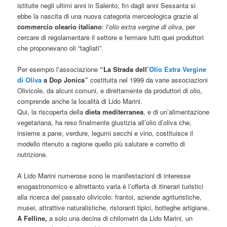
istituite negli ultimi anni in Salento; fin dagli anni Sessanta si
ebbe la nascita di una nuova categoria merceologica grazie al
commercio oleario italiano
:
l’olio extra vergine di oliva
, per
cercare di regolamentare il settore e fermare tutti quei produttori
che proponevano oli “tagliati”.
Per esempio l’associazione
“La Strada dell’
Olio Extra Vergine
di Oliva
a Dop Jonica”
costituita nel 1999 da varie associazioni
Olivicole, da alcuni comuni, e direttamente da produttori di olio,
comprende anche la località di Lido Marini.
Qui, la riscoperta della
dieta mediterranea
, e di un’alimentazione
vegetariana, ha reso finalmente giustizia all’olio d’oliva che,
insieme a pane, verdure, legumi secchi e vino, costituisce il
modello ritenuto a ragione quello più salutare e corretto di
nutrizione.
A Lido Marini numerose sono le manifestazioni di interesse
enogastronomico e altrettanto varia è l’offerta di itinerari turistici
alla ricerca del passato olivicolo: frantoi, aziende agrituristiche,
musei, attrattive naturalistiche, ristoranti tipici, botteghe artigiane.
A Felline,
a solo una decina di chilometri da Lido Marini, un