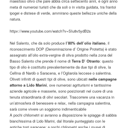
maestoso olivo che pare abbia circa settecento anni, è ogni anno
meta di numerosi turisti che da soli o in visita guidata, tra frantoi
ipogei e distese di verde, ammirano queste bellezze uniche della
natura.
httpv://www.youtube.com/watch?v=SIu8v5ydB2s
Nel Salento, che da solo produce
l’80% dell’olio italiano
, il
riconoscimento DOP (Denominazione d’ Origine Protetta) è stato
assegnato all’olio extra-vergine di oliva prodotto nella zona del
Basso Salento che prende il nome di
Terra D’ Otranto
: questo
tipo di olio è costituito prevalentemente da due tipi di olive, la
Cellina di Nardò o Saracena, e l’Ogliarola leccese o salentina.
Oliveti infiniti di questi tipi di olive, sono ubicati
nelle campagne
attorno a Lido Marini
, ove numerosi agriturismi e tantissime
aziende agricole e masserie, sono posizionati nel cuore di una
tenuta straordinaria di olivi secolari. Trascorrere una vacanza in
un’atmosfera di benessere e relax, nella campagna salentina,
sarà come vivere un soggiorno indimenticabile
A pochi chilometri si avranno a disposizione le spiagge di sabbia
bianchissima di Lido Marini, dal litorale punteggiato con le
antiche torri saracene; a pochi chilometri anche i musei di