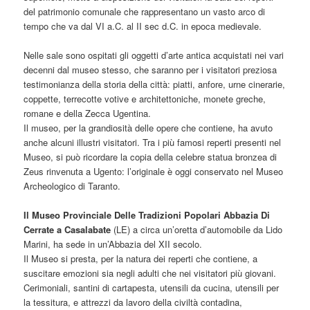
del patrimonio comunale che rappresentano un vasto arco di
tempo che va dal VI a.C. al II sec d.C. in epoca medievale.
Nelle sale sono ospitati gli oggetti d’arte antica acquistati nei vari
decenni dal museo stesso, che saranno per i visitatori preziosa
testimonianza della storia della città: piatti, anfore, urne cinerarie,
coppette, terrecotte votive e architettoniche, monete greche,
romane e della Zecca Ugentina.
Il museo, per la grandiosità delle opere che contiene, ha avuto
anche alcuni illustri visitatori. Tra i più famosi reperti presenti nel
Museo, si può ricordare la copia della celebre statua bronzea di
Zeus rinvenuta a Ugento: l’originale è oggi conservato nel Museo
Archeologico di Taranto.
Il Museo Provinciale Delle Tradizioni Popolari Abbazia Di
Cerrate a Casalabate
(LE) a circa un’oretta d’automobile da Lido
Marini, ha sede in un’Abbazia del XII secolo.
Il Museo si presta, per la natura dei reperti che contiene, a
suscitare emozioni sia negli adulti che nei visitatori più giovani.
Cerimoniali, santini di cartapesta, utensili da cucina, utensili per
la tessitura, e attrezzi da lavoro della civiltà contadina,