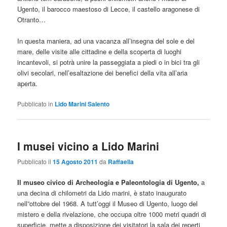
Ugento, il barocco maestoso di Lecce, il castello aragonese di
Otranto…
In questa maniera, ad una vacanza all’insegna del sole e del
mare, delle visite alle cittadine e della scoperta di luoghi
incantevoli, si potrà unire la passeggiata a piedi o in bici tra gli
olivi secolari, nell’esaltazione dei benefici della vita all’aria
aperta.
Pubblicato in
Lido Marini Salento
I musei vicino a Lido Marini
Pubblicato il
15 Agosto 2011
da
Raffaella
Il museo civico di Archeologia e Paleontologia di Ugento,
a
una decina di chilometri da Lido marini, è stato inaugurato
nell”ottobre del 1968. A tutt’oggi il Museo di Ugento, luogo del
mistero e della rivelazione, che occupa oltre 1000 metri quadri di
superficie, mette a disposizione dei visitatori la sala dei reperti