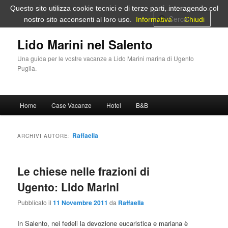
Vai
Vai
Questo sito utilizza cookie tecnici e di terze parti, interagendo col
al
al
Cerca
nostro sito acconsenti al loro uso.
Informativa
Chiudi
contenuto
contenuto
principale
secondario
Lido Marini nel Salento
Una guida per le vostre vacanze a Lido Marini marina di Ugento
Puglia.
Menu
Home
Case Vacanze
Hotel
B&B
principale
Raffaella
ARCHIVI AUTORE:
Le chiese nelle frazioni di
Ugento: Lido Marini
Pubblicato il
11 Novembre 2011
da
Raffaella
In Salento, nei fedeli la devozione eucaristica e mariana è