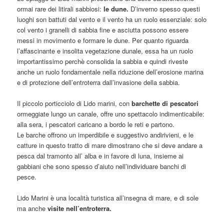
ormai rare dei litirali sabbiosi:
le dune.
D’inverno spesso questi
luoghi son battuti dal vento e il vento ha un ruolo essenziale: solo
col vento i granelli di sabbia fine e asciutta possono essere
messi in movimento e formare le dune. Per quanto riguarda
l’affascinante e insolita vegetazione dunale, essa ha un ruolo
importantissimo perchè consolida la sabbia e quindi riveste
anche un ruolo fondamentale nella riduzione dell’erosione marina
e di protezione dell’entroterra dall’invasione della sabbia.
Il piccolo porticciolo di Lido marini, con
barchette di pescatori
ormeggiate lungo un canale, offre uno spettacolo indimenticabile:
alla sera, i pescatori caricano a bordo le reti e partono.
Le barche offrono un imperdibile e suggestivo andirivieni, e le
catture in questo tratto di mare dimostrano che si deve andare a
pesca dal tramonto all’ alba e in favore di luna, insieme ai
gabbiani che sono spesso d’aiuto nell’individuare banchi di
pesce.
Lido Marini è una località turistica all’insegna di mare, e di sole
ma anche
visite nell’entroterra.