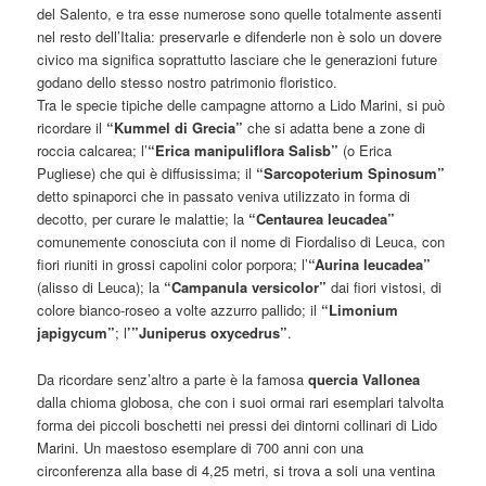
del Salento, e tra esse numerose sono quelle totalmente assenti
nel resto dell’Italia: preservarle e difenderle non è solo un dovere
civico ma significa soprattutto lasciare che le generazioni future
godano dello stesso nostro patrimonio floristico.
Tra le specie tipiche delle campagne attorno a Lido Marini, si può
ricordare il
“Kummel di Grecia”
che si adatta bene a zone di
roccia calcarea; l’
“Erica manipuliflora Salisb”
(o Erica
Pugliese) che qui è diffusissima; il
“Sarcopoterium Spinosum”
detto spinaporci che in passato veniva utilizzato in forma di
decotto, per curare le malattie; la
“Centaurea leucadea”
comunemente conosciuta con il nome di Fiordaliso di Leuca, con
fiori riuniti in grossi capolini color porpora; l’
“Aurina leucadea”
(alisso di Leuca); la
“Campanula versicolor”
dai fiori vistosi, di
colore bianco-roseo a volte azzurro pallido; il
“Limonium
japigycum”
; l
’”Juniperus oxycedrus”
.
Da ricordare senz’altro a parte è la famosa
quercia Vallonea
dalla chioma globosa, che con i suoi ormai rari esemplari talvolta
forma dei piccoli boschetti nei pressi dei dintorni collinari di Lido
Marini. Un maestoso esemplare di 700 anni con una
circonferenza alla base di 4,25 metri, si trova a soli una ventina