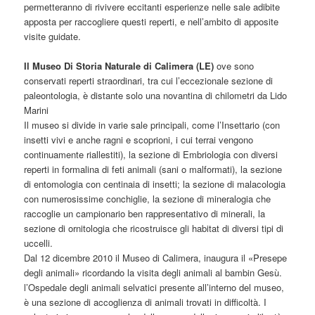
permetteranno di rivivere eccitanti esperienze nelle sale adibite
apposta per raccogliere questi reperti, e nell’ambito di apposite
visite guidate.
Il Museo Di Storia Naturale di Calimera (LE)
ove sono
conservati reperti straordinari, tra cui l’eccezionale sezione di
paleontologia, è distante solo una novantina di chilometri da Lido
Marini
Il museo si divide in varie sale principali, come l’Insettario (con
insetti vivi e anche ragni e scoprioni, i cui terrai vengono
continuamente riallestiti), la sezione di Embriologia con diversi
reperti in formalina di feti animali (sani o malformati), la sezione
di entomologia con centinaia di insetti; la sezione di malacologia
con numerosissime conchiglie, la sezione di mineralogia che
raccoglie un campionario ben rappresentativo di minerali, la
sezione di ornitologia che ricostruisce gli habitat di diversi tipi di
uccelli.
Dal 12 dicembre 2010 il Museo di Calimera, inaugura il «Presepe
degli animali» ricordando la visita degli animali al bambin Gesù.
l’Ospedale degli animali selvatici presente all’interno del museo,
è una sezione di accoglienza di animali trovati in difficoltà. I