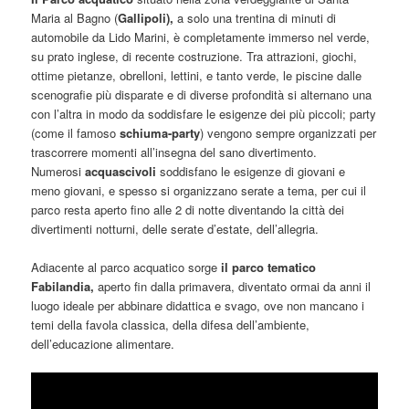
Maria al Bagno (
Gallipoli),
a solo una trentina di minuti di
automobile da Lido Marini, è completamente immerso nel verde,
su prato inglese, di recente costruzione. Tra attrazioni, giochi,
ottime pietanze, obrelloni, lettini, e tanto verde, le piscine dalle
scenografie più disparate e di diverse profondità si alternano una
con l’altra in modo da soddisfare le esigenze dei più piccoli; party
(come il famoso
schiuma-party
) vengono sempre organizzati per
trascorrere momenti all’insegna del sano divertimento.
Numerosi
acquascivoli
soddisfano le esigenze di giovani e
meno giovani, e spesso si organizzano serate a tema, per cui il
parco resta aperto fino alle 2 di notte diventando la città dei
divertimenti notturni, delle serate d’estate, dell’allegria.
Adiacente al parco acquatico sorge
il parco tematico
Fabilandia,
aperto fin dalla primavera, diventato ormai da anni il
luogo ideale per abbinare didattica e svago, ove non mancano i
temi della favola classica, della difesa dell’ambiente,
dell’educazione alimentare.