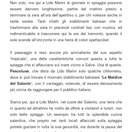
Non solo, ma qui a Lido Marini le giornate in spiaggia possono
essere davvero lunghissime, partire dal mattino presto e
terminare la sera all’ora dell’aperitivo o, per chi volesse anche in
tarda serata. Tanti infatti gli stabilimenti balneari che si
trasformano alla sera in piacevoli cocktail bar, con musica, ed
indimenticabile è trascorrere qui le ore del tramonto, quando il
sole scende all’orizzonte in una festa di colori spettacolari.
Il paesaggio è reso ancora più ammaliante dal suo aspetto
“tropicale”, una delle caratteristiche comuni questa a tutte le
spiagge che si affacciano sul mare vicino a Salve. Una di queste,
Pescoluse
, che dista da Lido Marini solo qualche chilometro,
dove si può trovare il rinomato stabilimento balneare “
Le Maldive
del Salento
“, con il vantaggio, notevole, di essere decisamente
più vicina da raggiungere per il pubblico italiano.
Siamo poi, qui a Lido Marini, nel cuore del Salento, una terra che
in quanto ad attrattive ha molto da offrire a visitatori e turisti, non
solo belle spiagge. Un esempio tra tutti la splendida cucina
salentina, che proprio nei tanti locali affacciati sulla spiaggia
potrete gustare in tutta la sua genuinità, sia durante la pausa del