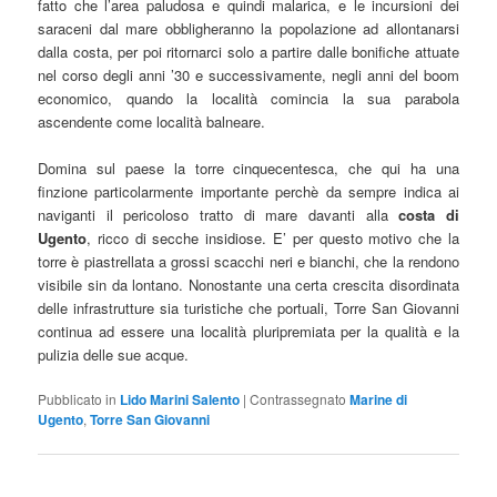
fatto che l’area paludosa e quindi malarica, e le incursioni dei
saraceni dal mare obbligheranno la popolazione ad allontanarsi
dalla costa, per poi ritornarci solo a partire dalle bonifiche attuate
nel corso degli anni ’30 e successivamente, negli anni del boom
economico, quando la località comincia la sua parabola
ascendente come località balneare.
Domina sul paese la torre cinquecentesca, che qui ha una
finzione particolarmente importante perchè da sempre indica ai
naviganti il pericoloso tratto di mare davanti alla
costa di
Ugento
, ricco di secche insidiose. E’ per questo motivo che la
torre è piastrellata a grossi scacchi neri e bianchi, che la rendono
visibile sin da lontano. Nonostante una certa crescita disordinata
delle infrastrutture sia turistiche che portuali, Torre San Giovanni
continua ad essere una località pluripremiata per la qualità e la
pulizia delle sue acque.
Pubblicato in
Lido Marini Salento
|
Contrassegnato
Marine di
Ugento
,
Torre San Giovanni