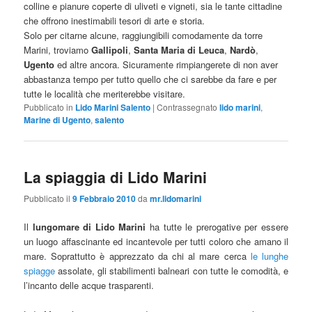
colline e pianure coperte di uliveti e vigneti, sia le tante cittadine
che offrono inestimabili tesori di arte e storia.
Solo per citarne alcune, raggiungibili comodamente da torre
Marini, troviamo
Gallipoli
,
Santa Maria di Leuca
,
Nardò
,
Ugento
ed altre ancora. Sicuramente rimpiangerete di non aver
abbastanza tempo per tutto quello che ci sarebbe da fare e per
tutte le località che meriterebbe visitare.
Pubblicato in
Lido Marini Salento
|
Contrassegnato
lido marini
,
Marine di Ugento
,
salento
La spiaggia di Lido Marini
Pubblicato il
9 Febbraio 2010
da
mr.lidomarini
Il
lungomare di Lido Marini
ha tutte le prerogative per essere
un luogo affascinante ed incantevole per tutti coloro che amano il
mare. Soprattutto è apprezzato da chi al mare cerca
le lunghe
spiagge
assolate, gli stabilimenti balneari con tutte le comodità, e
l’incanto delle acque trasparenti.