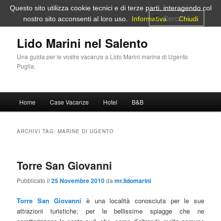
Vai
Vai
Questo sito utilizza cookie tecnici e di terze parti, interagendo col
al
al
Cerca
nostro sito acconsenti al loro uso.
Informativa
Chiudi
contenuto
contenuto
principale
secondario
Lido Marini nel Salento
Una guida per le vostre vacanze a Lido Marini marina di Ugento
Puglia.
Menu
Home
Case Vacanze
Hotel
B&B
principale
ARCHIVI TAG:
MARINE DI UGENTO
Torre San Giovanni
Pubblicato il
25 Novembre 2010
da
mr.lidomarini
Torre San Giovanni
è una località conosciuta per le sue
attrazioni turistiche, per le bellissime spiagge che ne