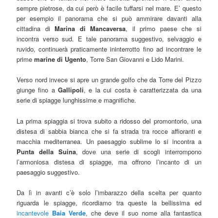
sempre pietrose, da cui però è facile tuffarsi nel mare. E’ questo
per esempio il panorama che si può ammirare davanti alla
cittadina di
Marina di Mancaversa
, il primo paese che si
incontra verso sud. E tale panorama suggestivo, selvaggio e
ruvido, continuerà praticamente ininterrotto fino ad incontrare le
prime
marine di Ugento
, Torre San Giovanni e Lido Marini.
Verso nord invece si apre un grande golfo che da Torre del Pizzo
giunge fino a
Gallipoli
, e la cui costa è caratterizzata da una
serie di spiagge lunghissime e magnifiche.
La prima spiaggia si trova subito a ridosso del promontorio, una
distesa di sabbia bianca che si fa strada tra rocce affioranti e
macchia mediterranea. Un paesaggio sublime lo si incontra a
Punta della Suina
, dove una serie di scogli interrompono
l’armoniosa distesa di spiagge, ma offrono l’incanto di un
paesaggio suggestivo.
Da lì in avanti c’è solo l’imbarazzo della scelta per quanto
riguarda le spiagge, ricordiamo tra queste la bellissima ed
incantevole
Baia Verde
, che deve il suo nome alla fantastica