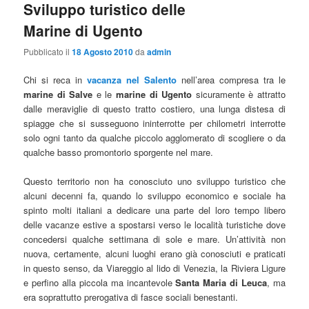
Sviluppo turistico delle
Marine di Ugento
Pubblicato il
18 Agosto 2010
da
admin
Chi si reca in
vacanza nel Salento
nell’area compresa tra le
marine di Salve
e le
marine di Ugento
sicuramente è attratto
dalle meraviglie di questo tratto costiero, una lunga distesa di
spiagge che si susseguono ininterrotte per chilometri interrotte
solo ogni tanto da qualche piccolo agglomerato di scogliere o da
qualche basso promontorio sporgente nel mare.
Questo territorio non ha conosciuto uno sviluppo turistico che
alcuni decenni fa, quando lo sviluppo economico e sociale ha
spinto molti italiani a dedicare una parte del loro tempo libero
delle vacanze estive a spostarsi verso le località turistiche dove
concedersi qualche settimana di sole e mare. Un’attività non
nuova, certamente, alcuni luoghi erano già conosciuti e praticati
in questo senso, da Viareggio al lido di Venezia, la Riviera Ligure
e perfino alla piccola ma incantevole
Santa Maria di Leuca
, ma
era soprattutto prerogativa di fasce sociali benestanti.