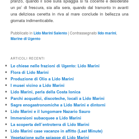
pranzo, quando il sole sulla spiaggia si fa cocente e desiderate
un po’ di frescura, sia alla sera, quando dal tramonto in avanti
una deliziosa cenetta in riva al mare conclude in bellezza una
giornata indimenticabile.
Pubblicato in
Lido Marini Salento
|
Contrassegnato
lido marini
,
Marine di Ugento
ARTICOLI RECENTI
Le chiese nelle frazioni di Ugento: Lido Marini
Flora di Lido Marini
Produzione di Olio a Lido Marini
I musei vicino a Lido Marini
Lido Marini, perla della Costa Ionica
Parchi acquatici, discoteche, locali a Lido Marini
Sagre enogastronomiche a Lido Marini e dintorni
Lido Marini e il lungomare Nazario Sauro
Immersioni subacquee a Lido Marini
La scoperta dell’entroterra di Lido Marini
Lido Marini case vacanze in affitto (Last Minute)
Vegetazione sulle spiagge di Lido Marini