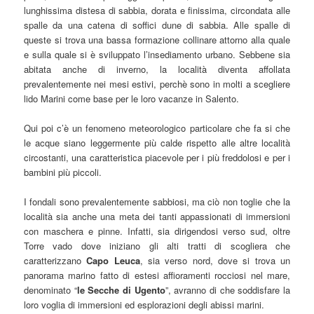
lunghissima distesa di sabbia, dorata e finissima, circondata alle
spalle da una catena di soffici dune di sabbia. Alle spalle di
queste si trova una bassa formazione collinare attorno alla quale
e sulla quale si è sviluppato l’insediamento urbano. Sebbene sia
abitata anche di inverno, la località diventa affollata
prevalentemente nei mesi estivi, perchè sono in molti a scegliere
lido Marini come base per le loro vacanze in Salento.
Qui poi c’è un fenomeno meteorologico particolare che fa si che
le acque siano leggermente più calde rispetto alle altre località
circostanti, una caratteristica piacevole per i più freddolosi e per i
bambini più piccoli.
I fondali sono prevalentemente sabbiosi, ma ciò non toglie che la
località sia anche una meta dei tanti appassionati di immersioni
con maschera e pinne. Infatti, sia dirigendosi verso sud, oltre
Torre vado dove iniziano gli alti tratti di scogliera che
caratterizzano
Capo Leuca
, sia verso nord, dove si trova un
panorama marino fatto di estesi affioramenti rocciosi nel mare,
denominato “
le Secche di Ugento
”, avranno di che soddisfare la
loro voglia di immersioni ed esplorazioni degli abissi marini.